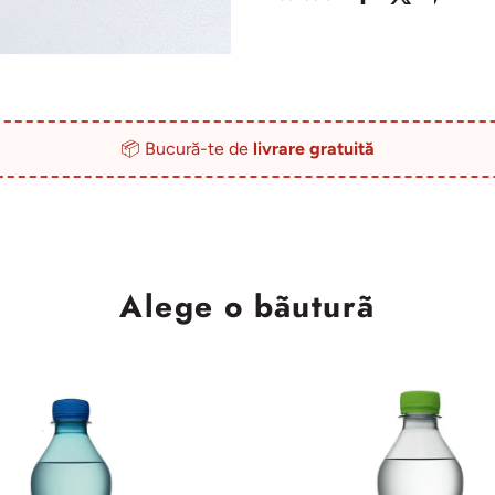
📦 Bucură-te de
livrare gratuită
Alege o bãuturã