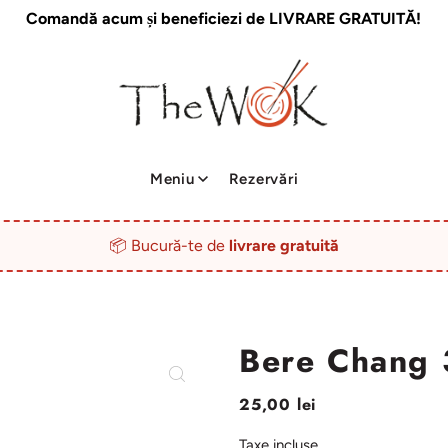
Comandă acum și beneficiezi de LIVRARE GRATUITĂ!
Meniu
Rezervări
📦 Bucură-te de
livrare gratuită
Bere Chang
25,00 lei
Taxe incluse.