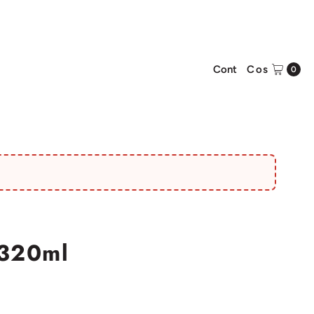
Cont
Cos
0
 320ml