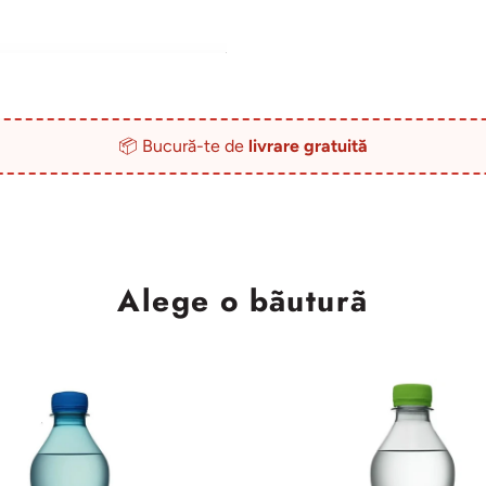
📦 Bucură-te de
livrare gratuită
Alege o bãuturã